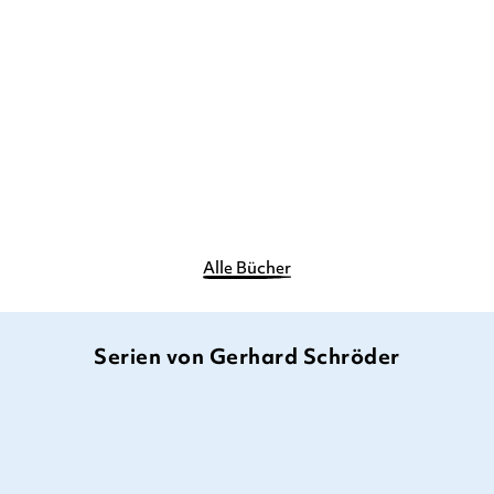
Duden 24+: Such- und
Findebuch: Tie ...
Pappbilderbuch
4,99
€
*
Im Handel kaufen
Merken
Alle Bücher
Serien von Gerhard Schröder