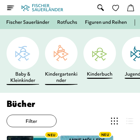
Fischer Sauerländer
Rotfuchs
Figuren und Reihen
Baby &
Kindergartenki
Kinderbuch
Jugen
Kleinkinder
nder
Bücher
Filter
NEU
NEU