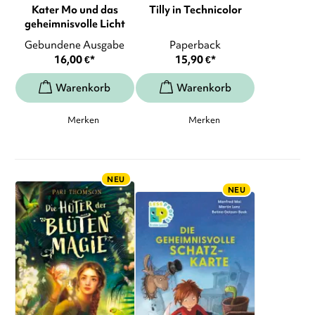
Kater Mo und das
Tilly in Technicolor
geheimnisvolle Licht
Gebundene Ausgabe
Paperback
16,00
€
*
15,90
€
*
Merken
Merken
NEU
NEU