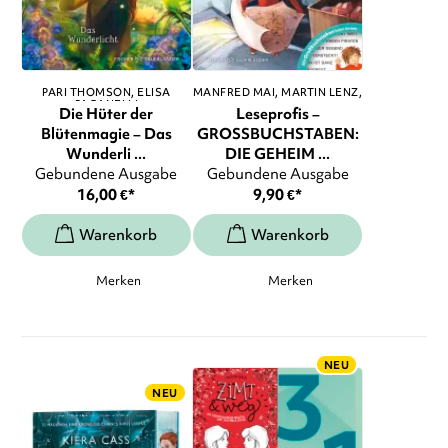
PARI THOMSON
ELISA
MANFRED MAI
MARTIN LENZ
,
PAGANELLI
...
Die Hüter der
Leseprofis –
Blütenmagie – Das
GROSSBUCHSTABEN:
Wunderli ...
DIE GEHEIM ...
Gebundene Ausgabe
Gebundene Ausgabe
16,00
€
*
9,90
€
*
Merken
Merken
NEU
NEU