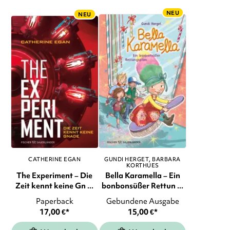
NEU
NEU
CATHERINE EGAN
GUNDI HERGET
BARBARA
KORTHUES
The Experiment – Die
Bella Karamella – Ein
Zeit kennt keine Gn ...
bonbonsüßer Rettun ...
Paperback
Gebundene Ausgabe
17,00
€
*
15,00
€
*