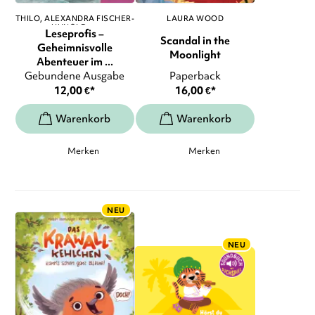
THILO
ALEXANDRA FISCHER-
LAURA WOOD
HUNOLD
, ...
Leseprofis –
Scandal in the
Geheimnisvolle
Moonlight
Abenteuer im ...
Gebundene Ausgabe
Paperback
12,00
€
*
16,00
€
*
Merken
Merken
NEU
NEU