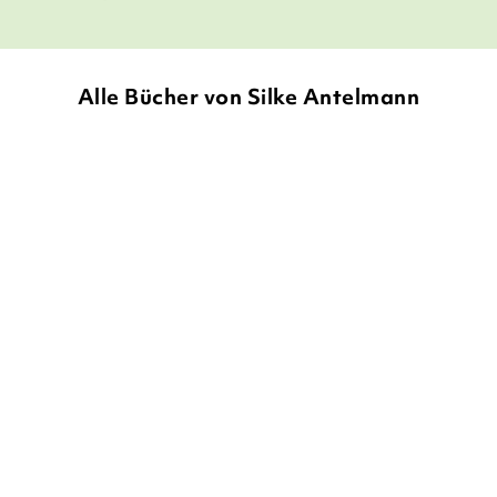
Alle Bücher von Silke Antelmann
SILKE ANTELMANN
NATAŠA
SILKE ANTELMANN
NATAŠA