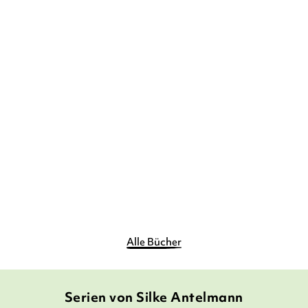
SILKE ANTELMANN
SILKE ANTELMANN
Mein Pampaleben – Eine
Mein Pampaleben – Ohne
Pfütze macht ...
dich ist all ...
E-Book
E-Book
9,99
€
*
9,99
€
*
Merken
Merken
Alle Bücher
Serien von Silke Antelmann