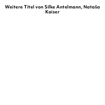
Weitere Titel von Silke Antelmann, Nataša
Kaiser
BALD
TANI SAWITZKI
NATAŠA KAISER
SILKE ANTELMANN
NATAŠA
KAISER
Villa Wundertier - Ein
Mathilda – Voll verküsst?