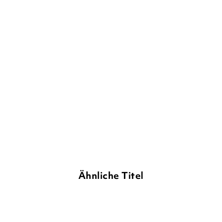
SILKE ANTELMANN
SILKE ANTELMANN
Mein Pampaleben – Eine
Mein Pampaleben – Ohne
Pfütze macht ...
dich ist all ...
E-Book
E-Book
9,99
€
*
9,99
€
*
Merken
Merken
Ähnliche Titel