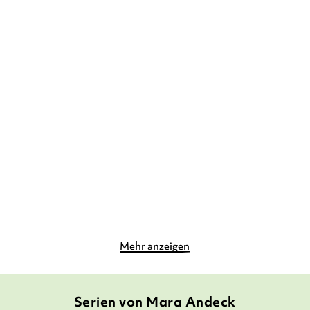
MARA ANDECK
MARA ANDECK
DOROTHEE
MAHNKOPF
It's me oder Wie mein
Ziemlich beste Mäuse – Es
Leben plötzli ...
heißt Fre ...
Gebundene Ausgabe
Gebundene Ausgabe
13,90
€
*
12,90
€
*
Merken
Merken
Mehr anzeigen
Serien von Mara Andeck