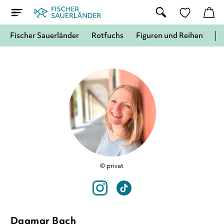
Fischer Sauerländer
Rotfuchs
Figuren und Reihen
© privat
Dagmar Bach