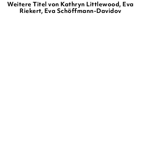
Weitere Titel von Kathryn Littlewood, Eva
Riekert, Eva Schöffmann-Davidov
LIZ KESSLER
NATACHA
LIZ KESSLER
NATACHA
LEDWIDGE
LEDWIDGE
Emily Windsnap – Die
Emily Windsnap – Die
Rückkehr
Entdeckung