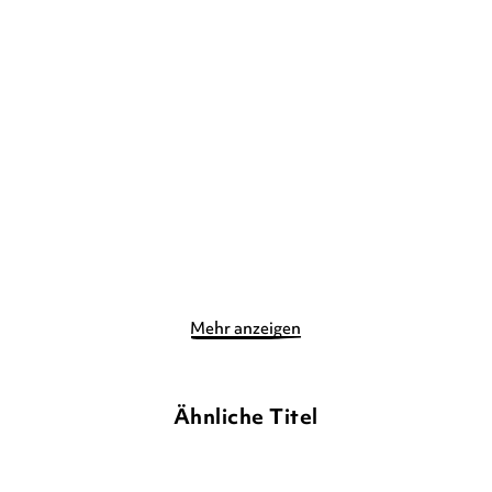
LIZ KESSLER
LIZ KESSLER
Emily Windsnap – Das
Emily Windsnap – Das
Abenteuer
Geheimnis
Gebundene Ausgabe
Gebundene Ausgabe
12,90
€
*
12,90
€
*
Merken
Merken
Mehr anzeigen
Ähnliche Titel