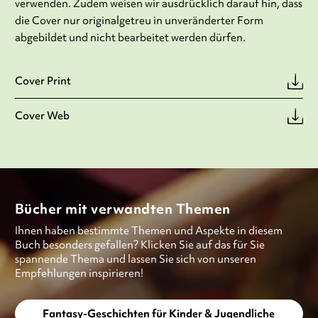
verwenden. Zudem weisen wir ausdrücklich darauf hin, dass
die Cover nur originalgetreu in unveränderter Form
abgebildet und nicht bearbeitet werden dürfen.
Cover Print
Cover Web
Bücher mit verwandten Themen
Ihnen haben bestimmte Themen und Aspekte in diesem
Buch besonders gefallen? Klicken Sie auf das für Sie
spannende Thema und lassen Sie sich von unseren
Empfehlungen inspirieren!
Fantasy-Geschichten für Kinder & Jugendliche