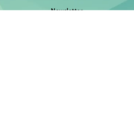
Newsletter
Jetzt anmelden und keine Neuerscheinung verpassen!
E-Mail-Adresse
Unsere Bücher
Neuerscheinungen
Demnächst
Bücher für Babies und Kleinkinder