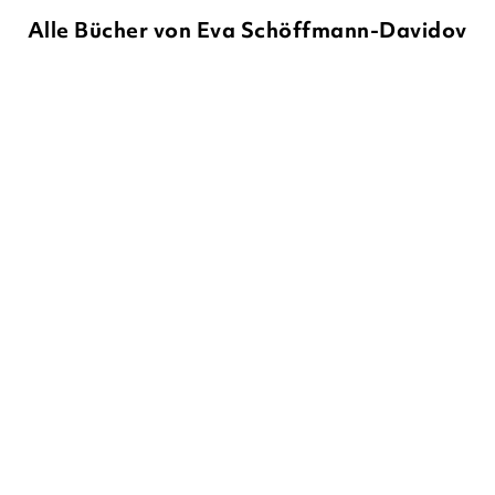
Alle Bücher von Eva Schöffmann-Davidov
TANYA STEWNER
EVA
KATHRYN LITTLEWOOD
EVA
SCHÖFFMANN-DAVIDOV
SCHÖFFMANN-DAVIDOV
Liliane Susewind – Mit
Die Glücksbäckerei – Das
Freunden ist ...
magische R ...