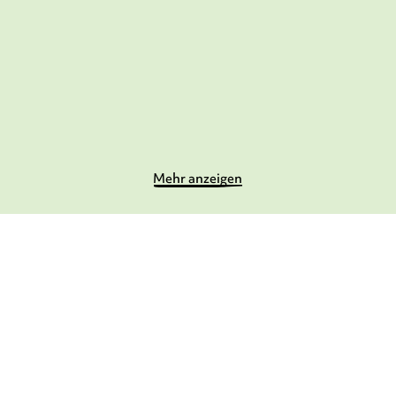
Der Zaubergarten
Murks-Magie
Mehr anzeigen