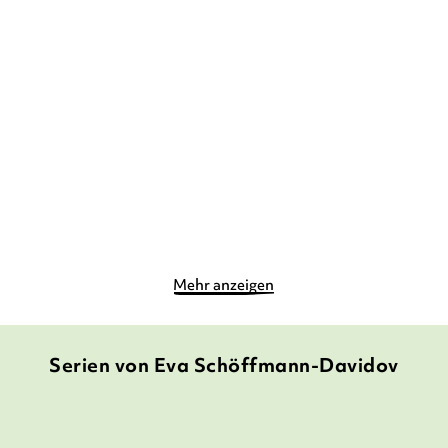
TANYA STEWNER
EVA
TANYA STEWNER
EVA
SCHÖFFMANN-DAVIDOV
SCHÖFFMANN-DAVIDOV
Liliane Susewind –
Liliane Susewind –
Delphine in Seen ...
Schimpansen mach ...
Taschenbuch
Taschenbuch
8,90
€
*
8,99
€
*
Im Handel kaufen
Merken
Merken
Mehr anzeigen
Serien von Eva Schöffmann-Davidov