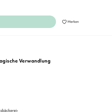
Merken
magische Verwandlung
ksbäckerei‹