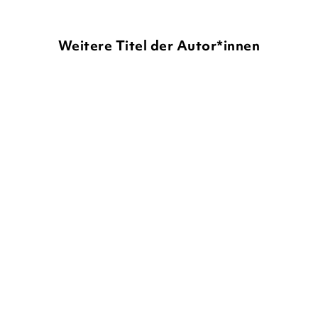
Weitere Titel der Autor*innen
NEU
THILO
SARAH TABEA HINRICHS
THILO
ALEXANDRA FISCHER-
HUNOLD
...
Ranzen Rocco – Das
Leseprofis –