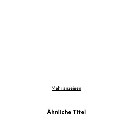
THILO
SARAH TABEA HINRICHS
THILO
ALEXANDER VON
KNORRE
Ranzen Rocco – Magie im
Der Monsterjäger-Club –
Gepäck
Gruselgebur ...
Gebundene Ausgabe
Gebundene Ausgabe
11,90
€
*
9,90
€
*
Merken
Merken
Mehr anzeigen
Ähnliche Titel