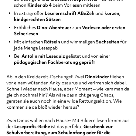
schon
Kinder ab 4
beim Vorlesen mitlesen
In
extragroßer
Leselernschrift ABeZeh
und
kurzen,
kindgerechten Sätzen
Fröhliches
Dino-Abenteuer
zum
Vorlesen oder ersten
Selberlesen
Mit einfachen
Rätseln
und wimmeligen
Suchseiten
für
jede Menge Lesespaß
Bei
Antolin
mit Lesequiz
gelistet und von einer
pädagogischen Fachberatung geprüft
Ab in den Kreidezeit-Dschungel! Zwei
Dinokinder
fliehen
vor einem wütenden Ankylosaurus und verirren sich dabei.
Schnell wieder nach Hause, aber Moment – wie kam man da
gleich nochmal hin? Als wäre das nicht genug Chaos,
geraten sie auch noch in eine wilde Rettungsaktion. Wie
kommen sie da bloß wieder heraus?
Zwei Dinos wollen nach Hause− Mit Bildern lesen lernen aus
der
Leseprofis-Reihe
ist das perfekte
Geschenk zur
Schulvorbereitung, zum Schulanfang oder für die