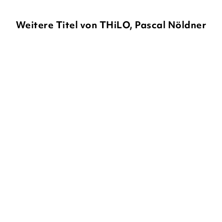
Weitere Titel von THiLO, Pascal Nöldner
NEU
THILO
SARAH TABEA HINRICHS
THILO
ALEXANDRA FISCHER-
HUNOLD
...
Ranzen Rocco – Das
Leseprofis –
verhexte Ferienl ...
Geheimnisvolle Abenteu ...