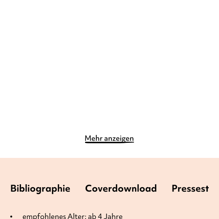
THILO
SARAH TABEA HINRICHS
SABINE STEHR
PASCAL
NÖLDNER
Ranzen Rocco – Magie im
Leseprofis – Silbe-für-
Gepäck
Silbe: Das G ...
Gebundene Ausgabe
Gebundene Ausgabe
11,90
€
*
9,00
€
*
Merken
Merken
Mehr anzeigen
Bibliographie
Coverdownload
Pressesti
empfohlenes Alter: ab 4 Jahre