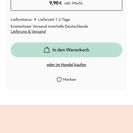
9,90
€
inkl. MwSt.
•
Lieferstatus:
Lieferzeit 1-2 Tage
Kostenloser Versand innerhalb Deutschlands
Lieferung & Versand
In den Warenkorb
oder im Handel kaufen
Merken
[...] überzeugt zum einen mit dem
Trendthema Dinosaurier, zum anderen