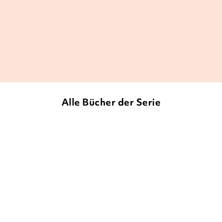
aber auch mit einer tollen Geschichte und
dazu passenden Bildern.
Janetts Meinung, 27. Februar 2019
Alle Bücher der Serie