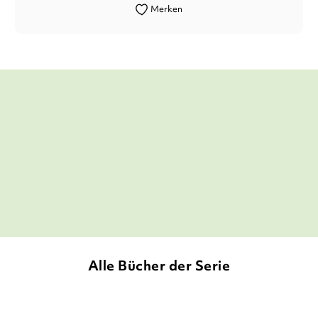
Merken
Das Buch ›Liliane Susewind - Ein Eisbär
kriegt keine kalten Füße‹ ist lustig und
spannend geschrieben.
Ina Bosch,
Bücherkinder, 30. November 2016
Alle Bücher der Serie