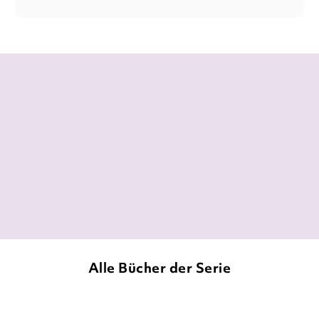
Endlich mal wieder ein richtig gutes
Jugend-Fantasy-Buch, das mich richtig
fesseln konnte.
Letanna,
Letannas Bücherblog, 27. März 2024
Alle Bücher der Serie