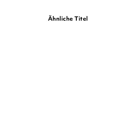
Ähnliche Titel
NEU
KIERA CASS
SOPHIE JORDAN