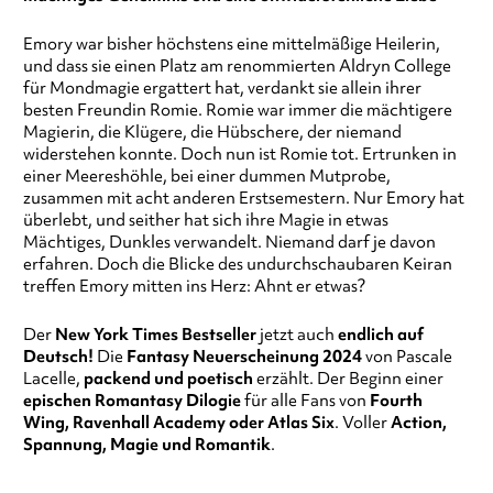
Emory war bisher höchstens eine mittelmäßige Heilerin,
und dass sie einen Platz am renommierten Aldryn College
für Mondmagie ergattert hat, verdankt sie allein ihrer
besten Freundin Romie. Romie war immer die mächtigere
Magierin, die Klügere, die Hübschere, der niemand
widerstehen konnte. Doch nun ist Romie tot. Ertrunken in
einer Meereshöhle, bei einer dummen Mutprobe,
zusammen mit acht anderen Erstsemestern. Nur Emory hat
überlebt, und seither hat sich ihre Magie in etwas
Mächtiges, Dunkles verwandelt. Niemand darf je davon
erfahren. Doch die Blicke des undurchschaubaren Keiran
treffen Emory mitten ins Herz: Ahnt er etwas?
Der
New York Times Bestseller
jetzt auch
endlich auf
Deutsch!
Die
Fantasy Neuerscheinung 2024
von Pascale
Lacelle,
packend und poetisch
erzählt. Der Beginn einer
epischen Romantasy Dilogie
für alle Fans von
Fourth
Wing, Ravenhall Academy oder Atlas Six
. Voller
Action,
Spannung, Magie und Romantik
.