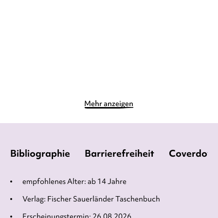
Paperback
Gebundene Ausgabe
14,90
€
*
19,90
€
*
Merken
Merken
Mehr anzeigen
Bibliographie
Barrierefreiheit
Coverdow
empfohlenes Alter: ab 14 Jahre
Verlag: Fischer Sauerländer Taschenbuch
Erscheinungstermin: 26.08.2026