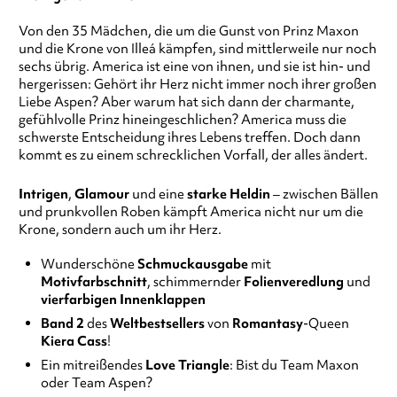
Von den 35 Mädchen, die um die Gunst von Prinz Maxon
und die Krone von Illeá kämpfen, sind mittlerweile nur noch
sechs übrig. America ist eine von ihnen, und sie ist hin- und
hergerissen: Gehört ihr Herz nicht immer noch ihrer großen
Liebe Aspen? Aber warum hat sich dann der charmante,
gefühlvolle Prinz hineingeschlichen? America muss die
schwerste Entscheidung ihres Lebens treffen. Doch dann
kommt es zu einem schrecklichen Vorfall, der alles ändert.
Intrigen
,
Glamour
und eine
starke Heldin
– zwischen Bällen
und prunkvollen Roben kämpft America nicht nur um die
Krone, sondern auch um ihr Herz.
Wunderschöne
Schmuckausgabe
mit
Motivfarbschnitt
, schimmernder
Folienveredlung
und
vierfarbigen Innenklappen
Band 2
des
Weltbestsellers
von
Romantasy
-Queen
Kiera Cass
!
Ein mitreißendes
Love Triangle
: Bist du Team Maxon
oder Team Aspen?