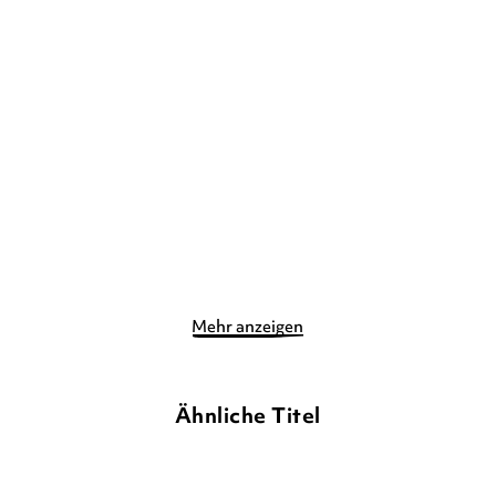
KIERA CASS
KIERA CASS
Promised
Selection - Die Krone
E-Book
Taschenbuch
8,99
€
*
9,99
€
*
Merken
Merken
Mehr anzeigen
Ähnliche Titel