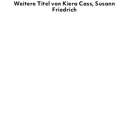
Weitere Titel von Kiera Cass, Susann
Friedrich
NEU
KIERA CASS
KIERA CASS
Selection
Promised 2 – Die zwei
Königreiche