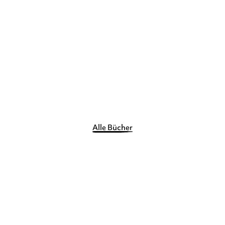
Stranger Skies
Curious Tides
Gebundene Ausgabe
Gebundene Ausgabe
22,90
€
*
22,90
€
*
Merken
Merken
Alle Bücher