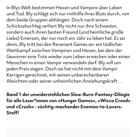
In Blys Welt bestimmen Hexen und Vampire über Leben
und Tod. Bly schlägt sich nur mithilfe ihres Bluts durch, von
dem beide Gruppen abhängen. Doch nach einem
Schicksalsschlag verliert Bly nicht nur ihre Schwester,
sondern auch ihren besten Freund (und heimliche große
Liebe) Emerson, der nur noch ein Jahr zu leben hat. Es sei
denn, Bly tritt bei den Revenant Games an: ein tödlicher
Wettkampf zwischen Vampiren und Hexen, bei dem der
Gewinner eine Tote wieder zum Leben erwecken oder einen
Menschen in einen Vampir verwandeln darf. Bly will um
jeden Preis siegen. Doch sie hat nicht mit dem Vampir
Kerrigan gerechnet, mit seinen unberechenbaren
Absichten oder seiner unheimlichen Anziehungskraft …
Band 1 der unwiderstehlichen Slow-Burn-Fantasy-Dilogie
für alle Leser*innen von »
Hunger Games
«
,
»
Wicca Creed
«
und »Crush« - süchtig-machender Enemies-to-Lovers-
Stoff!