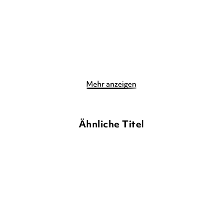
14,90
€
*
14,90
€
*
Merken
Merken
Mehr anzeigen
Ähnliche Titel
NEU