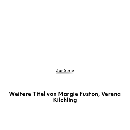
Revenant Games – Spiel
Revenant Games - Jagd
auf Leben un ...
des Schicksal ...
Paperback
Paperback
14,90
€
*
14,90
€
*
Merken
Merken
Zur Serie
Weitere Titel von Margie Fuston, Verena
Kilchling