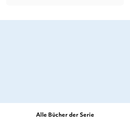
Dieses stabile Pappbilderbuch begeistert
durch leuchtend bunte Farben und Fotos,
verschiedene Fühlelemente und bunte
Spuren.
PotsKids! Familienmagazin, 26. August 2020
Alle Bücher der Serie