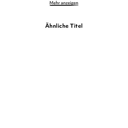
Mehr anzeigen
Ähnliche Titel
MARION BILLET
Hörst du die Musik rund
Duden 18+: Kennst du