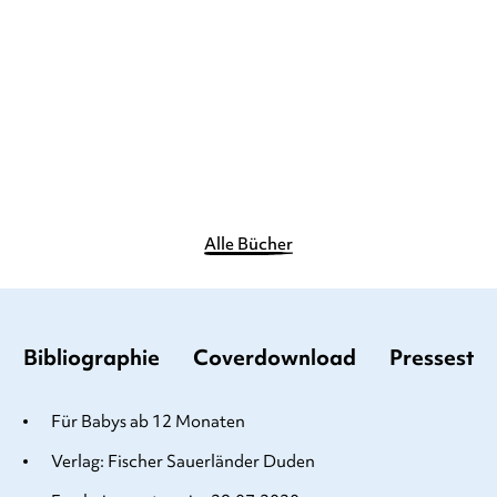
(Soundbuch)
Zähneputzen
Pappbilderbuch
Pappbilderbuch
13,00
€
*
12,90
€
*
Merken
Merken
Alle Bücher
Bibliographie
Coverdownload
Pressesti
Für Babys ab 12 Monaten
Verlag: Fischer Sauerländer Duden