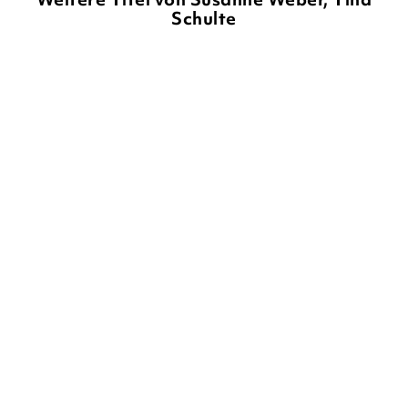
Schulte
SUSANNE WEBER
TINA
SUSANNE WEBER
TINA
SCHULTE
SCHULTE
Mein Klapp-Guck-Buch:
Mein Klapp-Guck-Buch:
Welches Tier ...
Welche Farbe ...
Pappbilderbuch
Pappbilderbuch
10,50
€
*
10,50
€
*