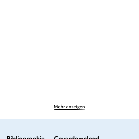
NASTJA HOLTFRETER
Duden 12+: Kennst du
Klein und kunterbunt: Alle
das? Die Zooti ...
meine Ti ...
Pappbilderbuch
Pappbilderbuch
5,00
€
*
7,99
€
*
Merken
Merken
Mehr anzeigen
Bibliographie
Coverdownload