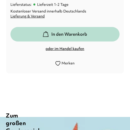
•
Lieferstatus:
Lieferzeit 1-2 Tage
Kostenloser Versand innerhalb Deutschlands
Lieferung & Versand
In den Warenkorb
oder im Handel kaufen
Merken
Zum
großen