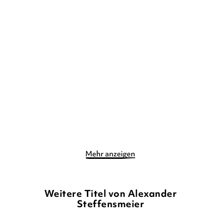
ALEXANDER STEFFENSMEIER
ALEXANDER STEFFENSMEIER
Bald ist Weihnachten,
Meine kleine Lieselotte-
Lieselotte!
Welt (Würfe ...
Pappbilderbuch
Pappbilderbuch
6,90
€
*
9,99
€
*
Merken
Merken
Mehr anzeigen
Weitere Titel von Alexander
Steffensmeier