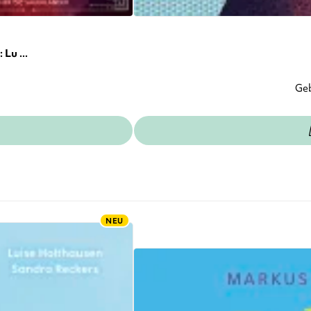
Lu ...
Ge
NEU