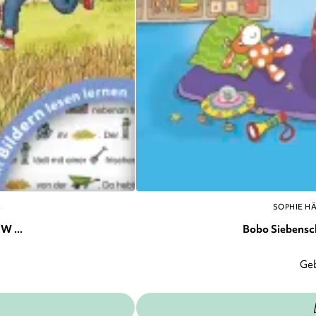
S
SOPHIE H
W ...
Bobo Siebenschl
Ge