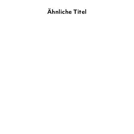
Ähnliche Titel
ZANNA DAVIDSON
ELISSA
MARS-LEO FREI
DANIELA KOHL
ELWICK
Izzy – irre genial: Auf
Hilfe, zu viele Saurier!
Einhorn-Mis ...