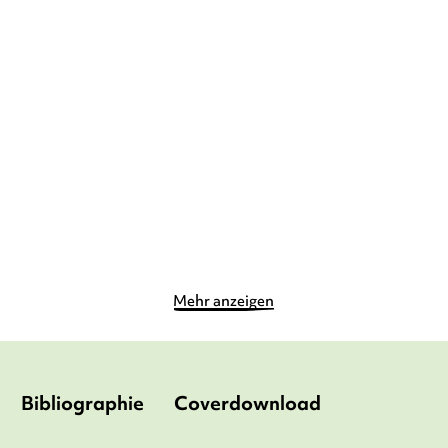
MARS-LEO FREI
DANIELA KOHL
ERIKA MANN
RICHARD
HALLGARTEN
Hilfe, zu viele
Stoffel fliegt übers Meer
Zaubereulen!
Gebundene Ausgabe
Gebundene Ausgabe
12,90
€
*
9,99
€
*
Merken
Merken
Mehr anzeigen
Bibliographie
Coverdownload