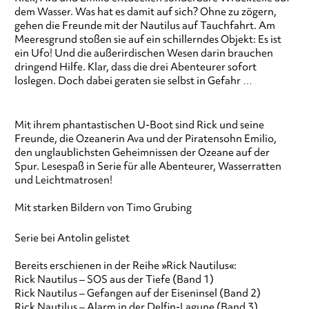
dem Wasser. Was hat es damit auf sich? Ohne zu zögern,
gehen die Freunde mit der Nautilus auf Tauchfahrt. Am
Meeresgrund stoßen sie auf ein schillerndes Objekt: Es ist
ein Ufo! Und die außerirdischen Wesen darin brauchen
dringend Hilfe. Klar, dass die drei Abenteurer sofort
loslegen. Doch dabei geraten sie selbst in Gefahr …
Mit ihrem phantastischen U-Boot sind Rick und seine
Freunde, die Ozeanerin Ava und der Piratensohn Emilio,
den unglaublichsten Geheimnissen der Ozeane auf der
Spur. Lesespaß in Serie für alle Abenteurer, Wasserratten
und Leichtmatrosen!
Mit starken Bildern von Timo Grubing
Serie bei Antolin gelistet
Bereits erschienen in der Reihe »Rick Nautilus«:
Rick Nautilus – SOS aus der Tiefe (Band 1)
Rick Nautilus – Gefangen auf der Eiseninsel (Band 2)
Rick Nautilus – Alarm in der Delfin-Lagune (Band 3)