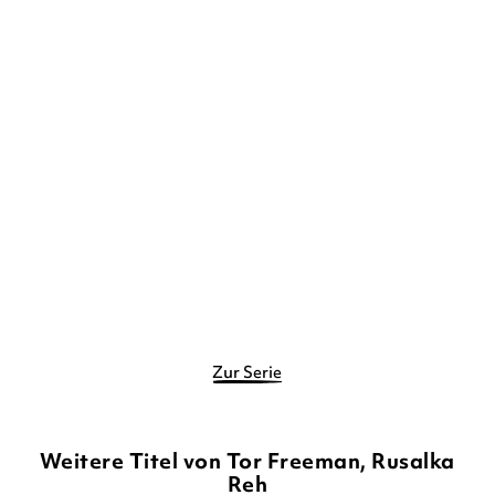
TOR FREEMAN
TOR FREEMAN
Billie, Boss der Unterwelt
Billie, Boss der Unterwelt
Gebundene Ausgabe
Gebundene Ausgabe
14,90
€
*
14,90
€
*
Merken
Merken
Zur Serie
Weitere Titel von Tor Freeman, Rusalka
Reh