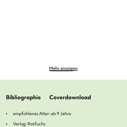
Wombat Warriors
Lama Lama Farben
Taschenbuch
Pappbilderbuch
12,00
€
*
6,00
€
*
Merken
Merken
Mehr anzeigen
Bibliographie
Coverdownload
empfohlenes Alter: ab 9 Jahre
Verlag: Rotfuchs