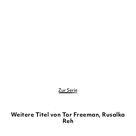
TOR FREEMAN
TOR FREEMAN
Billie, Boss der Unterwelt
Billie, Boss der Unterwelt
Gebundene Ausgabe
Gebundene Ausgabe
14,90
€
*
14,90
€
*
Merken
Merken
Zur Serie
Weitere Titel von Tor Freeman, Rusalka
Reh