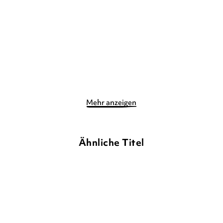
Taschenbuch
Pappbilderbuch
12,00
€
*
6,00
€
*
Merken
Merken
Mehr anzeigen
Ähnliche Titel