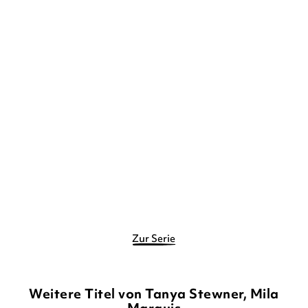
TANYA STEWNER
MILA
TANYA STEWNER
MILA
MARQUIS
MARQUIS
Hummelbi – Der geheime
Hummelbi – Der verflixte
Elfenzauber
Feenstreit ...
Gebundene Ausgabe
Gebundene Ausgabe
12,90
€
*
12,90
€
*
Merken
Merken
Zur Serie
Weitere Titel von Tanya Stewner, Mila
Marquis