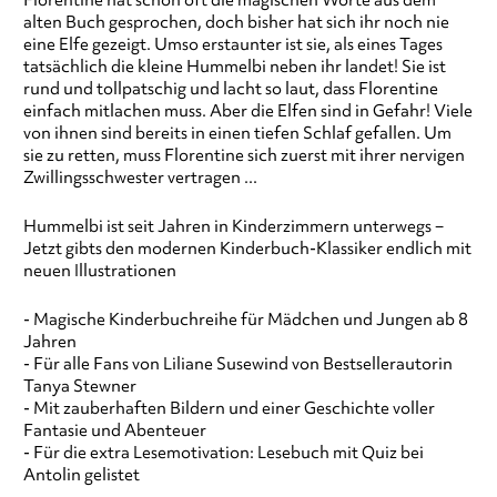
Florentine hat schon oft die magischen Worte aus dem
alten Buch gesprochen, doch bisher hat sich ihr noch nie
eine Elfe gezeigt. Umso erstaunter ist sie, als eines Tages
tatsächlich die kleine Hummelbi neben ihr landet! Sie ist
rund und tollpatschig und lacht so laut, dass Florentine
einfach mitlachen muss. Aber die Elfen sind in Gefahr! Viele
von ihnen sind bereits in einen tiefen Schlaf gefallen. Um
sie zu retten, muss Florentine sich zuerst mit ihrer nervigen
Zwillingsschwester vertragen ...
Hummelbi ist seit Jahren in Kinderzimmern unterwegs −
Jetzt gibts den modernen Kinderbuch-Klassiker endlich mit
neuen Illustrationen
- Magische Kinderbuchreihe für Mädchen und Jungen ab 8
Jahren
- Für alle Fans von Liliane Susewind von Bestsellerautorin
Tanya Stewner
- Mit zauberhaften Bildern und einer Geschichte voller
Fantasie und Abenteuer
- Für die extra Lesemotivation: Lesebuch mit Quiz bei
Antolin gelistet