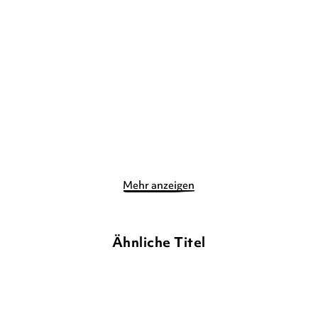
TANYA STEWNER
EVA
TANYA STEWNER
SCHÖFFMANN-DAVIDOV
Liliane Susewind – Mit
Der Sommer, in dem die
Freunden ist ...
Zeit stehenb ...
E-Book
E-Book
8,99
€
*
8,99
€
*
Merken
Merken
Mehr anzeigen
Ähnliche Titel