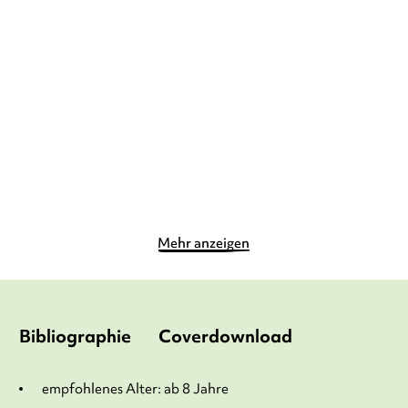
ANGELA SOMMER-BODENBURG
ANGELA SOMMER-BODENBURG
AMELIE GLIENKE
AMELIE GLIENKE
Der kleine Vampir und der
Der kleine Vampir und
Lichtappa ...
Graf Dracula
Taschenbuch
Taschenbuch
9,00
€
*
9,00
€
*
Merken
Merken
Mehr anzeigen
Bibliographie
Coverdownload
empfohlenes Alter: ab 8 Jahre