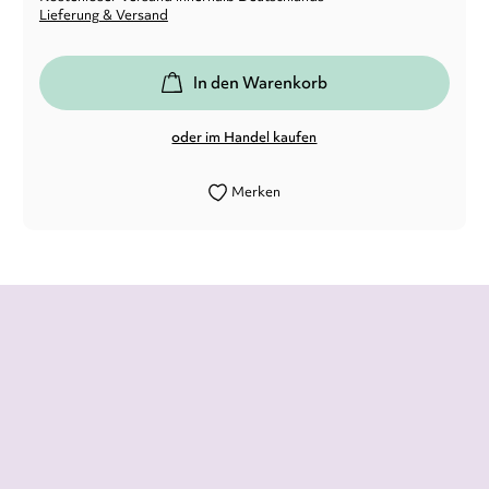
Lieferung & Versand
In den Warenkorb
oder im Handel kaufen
Merken
[...] als Leser kann man fast nicht aufhören
zu lesen. Wer gern Thriller liest,
Agentenfilme schaut, spannende
Abenteuer erleben will, der sollte hier
zugreifen.