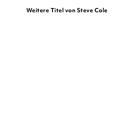
Weitere Titel von Steve Cole
STEVE COLE
STEVE COLE
Young Bond – Schneller als
Young Bond - Tod oder
der Tod
Zahl