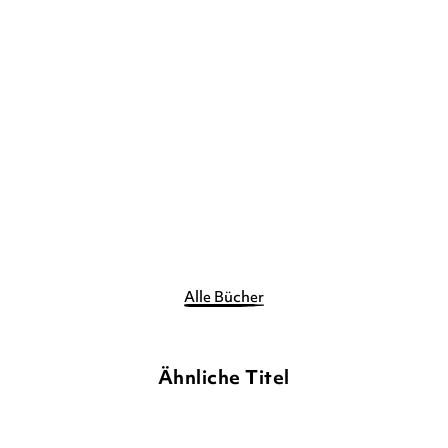
STEVE COLE
Young Bond – Der Tod
stirbt nie
Gebundene Ausgabe
14,99
€
*
Merken
Alle Bücher
Ähnliche Titel