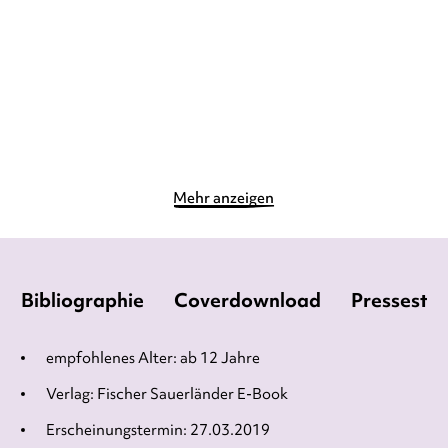
Taschenbuch
Taschenbuch
11,00
€
*
11,00
€
*
Merken
Merken
Mehr anzeigen
Bibliographie
Coverdownload
Pressesti
empfohlenes Alter: ab 12 Jahre
Verlag: Fischer Sauerländer E-Book
Erscheinungstermin: 27.03.2019