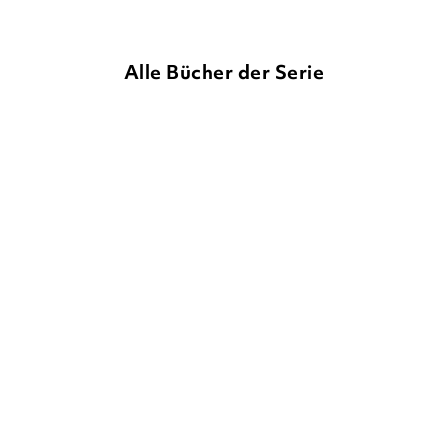
Alle Bücher der Serie
SHERIDAN WINN
SHERIDAN WINN
FRANZISKA
HARVEY