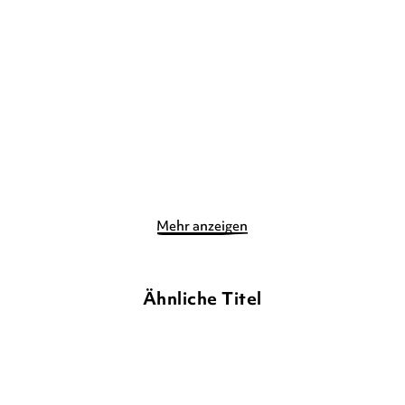
HARVEY
HARVEY
Vier zauberhafte
Vier zauberhafte
Schwestern
Schwestern und der ...
E-Book
E-Book
7,99
€
*
7,99
€
*
Merken
Merken
Mehr anzeigen
Ähnliche Titel