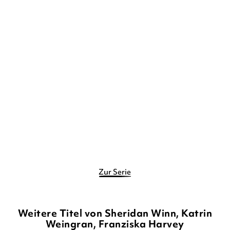
SHERIDAN WINN
Vier zauberhafte
Schwestern – Wie a ...
Gebundene Ausgabe
13,00
€
*
Merken
Zur Serie
Weitere Titel von Sheridan Winn, Katrin
Weingran, Franziska Harvey