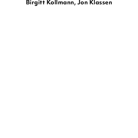
Birgitt Kollmann, Jon Klassen
SARA PENNYPACKER
JON
SARA PENNYPACKER
JON
KLASSEN
KLASSEN
Hier im echten Leben
Mein Freund Pax
E-Book
Taschenbuch