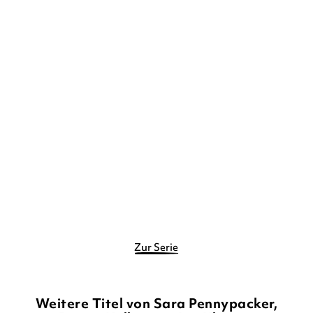
SARA PENNYPACKER
JON
SARA PENNYPACKER
JON
KLASSEN
KLASSEN
Mein Freund Pax
Mein Freund Pax – Die
Heimkehr
Taschenbuch
Taschenbuch
10,00
€
*
10,00
€
*
Merken
Merken
Zur Serie
Weitere Titel von Sara Pennypacker,