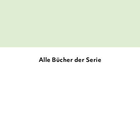
Kollmann.
Simone Leinkauf,
Buchmarkt, 08. März 2022
Alle Bücher der Serie