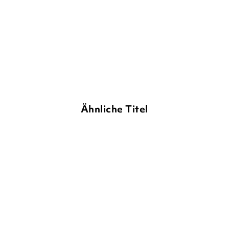
12,99
€
*
10,00
€
*
Merken
Merken
Ähnliche Titel