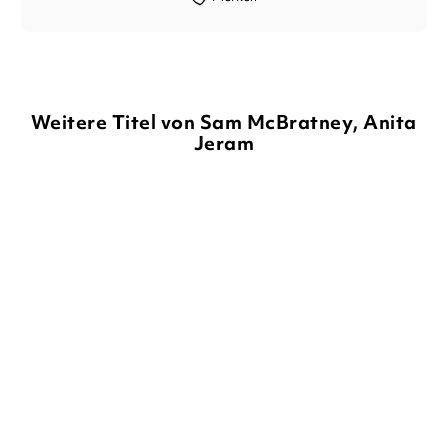
Weitere Titel von Sam McBratney, Anita
Jeram
BALD
SAM MCBRATNEY
ANITA JERAM
SAM MCBRATNEY
ANITA JERAM