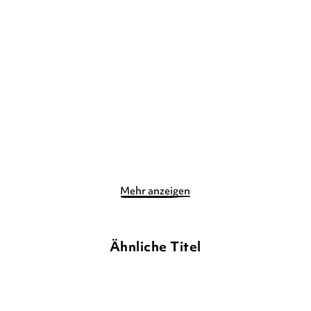
SAM MCBRATNEY
ANITA JERAM
SAM MCBRATNEY
ANITA JERAM
Weißt du eigentlich, wie
Weißt du eigentlich, wie
lieb ich d ...
lieb ich d ...
Pappbilderbuch
Gebundene Ausgabe
12,00
€
*
12,90
€
*
Im Handel kaufen
Merken
Merken
Mehr anzeigen
Ähnliche Titel