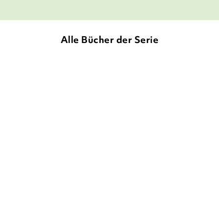
Alle Bücher der Serie
NEU
PARI THOMSON
ELISA
PARI THOMSON
ELISA