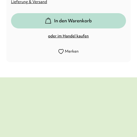
Lieferung & Versand
In den Warenkorb
oder im Handel kaufen
Merken
Ein äußerst gelungener Mix aus Fantasy,
Abenteuer und Freundschaft sowie dem
ernsten Thema Artensterben.
Sita Freihold,
ekz.bibliotheksservice, 03. September 2024