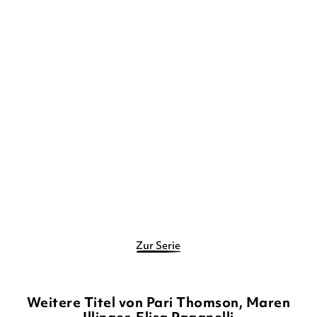
PARI THOMSON
ELISA
PAGANELLI
Die Hüter der Blütenmagie
– Die fli ...
Gebundene Ausgabe
16,00
€
*
Merken
Zur Serie
Weitere Titel von Pari Thomson, Maren
Illinger, Elisa Paganelli