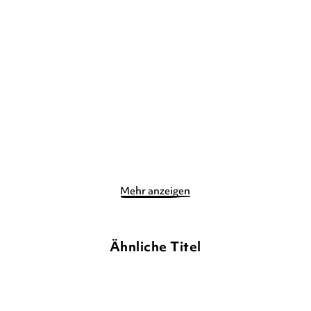
PARI THOMSON
ELISA
AMÉLIE GRAUX
PAGANELLI
Die Hüter der Blütenmagie
Clarissa und Septimus ...
– Die fli ...
träumen ...
Gebundene Ausgabe
Gebundene Ausgabe
16,00
€
*
16,00
€
*
Merken
Merken
Mehr anzeigen
Ähnliche Titel
NEU