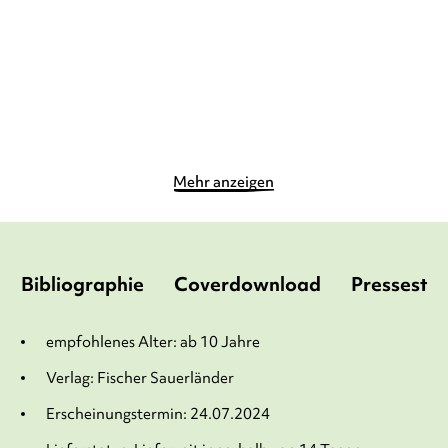
Gebundene Ausgabe
E-Book
14,90
€
*
0,00 €
*
Merken
Merken
Mehr anzeigen
Bibliographie
Coverdownload
Pressesti
empfohlenes Alter: ab 10 Jahre
Verlag: Fischer Sauerländer
Erscheinungstermin: 24.07.2024