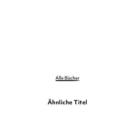
TINA STEIN
Secret Forest Academy.
Avas Bestimm ...
Gebundene Ausgabe
14,90
€
*
Merken
Alle Bücher
Ähnliche Titel
NEU