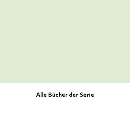
Absolut fesselnder Auftakt einer magisch-
botanischen Trilogie in schönster
Aufmachung!
Jana Kühn,
Büchermagazin, 01. August 2023
Alle Bücher der Serie
NEU