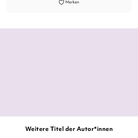
Merken
Hervorragend gelingt es ›Dry‹ dagegen,
mit sprachlichen Mitteln und einer
spannungstechnisch wirksamen
Zuspitzung der Bedrohungslage den Durst
geradezu physisch spürbar zu machen [...]
Manuela Kalbermatten,
Neue Zürcher Zeitung, 08. Mai 2019
Weitere Titel der Autor*innen