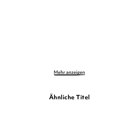
Break to You
Game Changer – Es gibt
unendlich vi ...
Gebundene Ausgabe
Taschenbuch
19,90
€
*
11,90
€
*
Merken
Merken
Mehr anzeigen
Ähnliche Titel