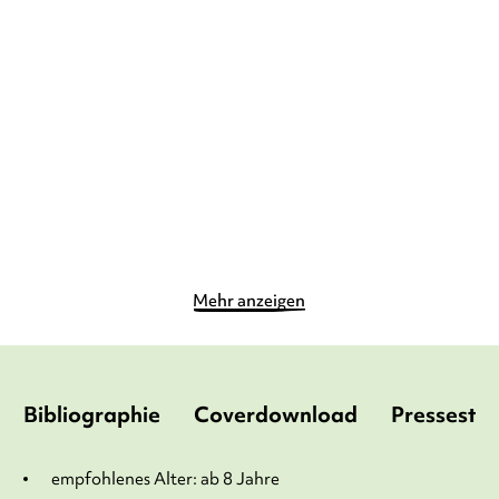
SARAH GARRÉ
MARIJKE
MARK JANSSEN
HUYSMANS
...
Wasser ist Leben
Ich bin eine Insel
Gebundene Ausgabe
Gebundene Ausgabe
22,00
€
*
14,99
€
*
Merken
Merken
Mehr anzeigen
Bibliographie
Coverdownload
Pressesti
empfohlenes Alter: ab 8 Jahre