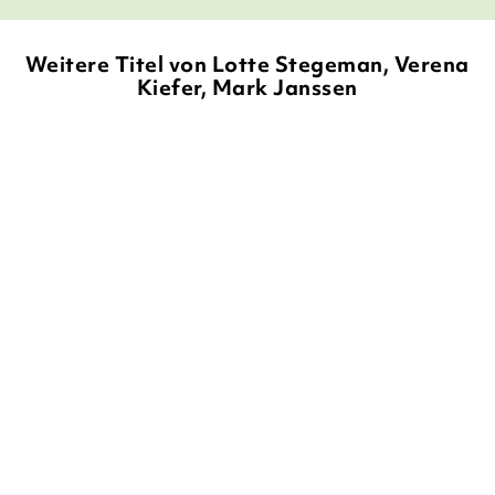
Weitere Titel von Lotte Stegeman, Verena
Kiefer, Mark Janssen
BALD
GEERT-JAN ROEBERS
WENDY
LOTTE STEGEMAN
MARK
PANDERS
JANSSEN
Vom Kopf bis zu den
Die Gefühle der Tiere: Von
Zehen – Eine ve ...
eifersüc ...