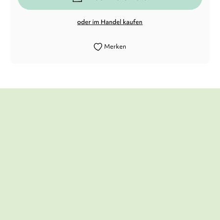
oder im Handel kaufen
Merken
Die Geschichten sind so spannend und
empfindsam erzählt, dass Lesende sich in
den riesigen Buckelwal ebenso
hineinversetzt fühlen wie in die winzige
Ameise
Laura Evers,
GEO, 08. Dezember 2025