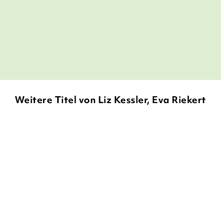
Ninni SchockiBooks,
youbtube, 27. April 2015
Weitere Titel von Liz Kessler, Eva Riekert