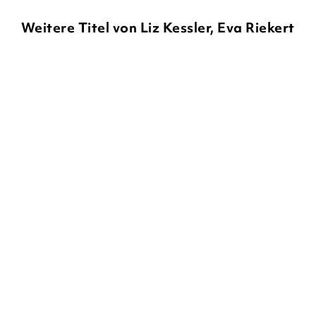
Weitere Titel von Liz Kessler, Eva Riekert
LIZ KESSLER
NATACHA
LIZ KESSLER
NATACHA
LEDWIDGE
LEDWIDGE
Emily Windsnap – Die
Emily Windsnap – Die
Rückkehr
Entdeckung