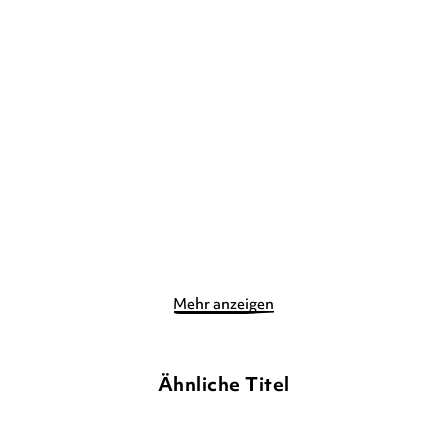
LIZ KESSLER
LIZ KESSLER
Emily Windsnap – Das
Emily Windsnap – Das
Abenteuer
Geheimnis
Gebundene Ausgabe
Gebundene Ausgabe
12,90
€
*
12,90
€
*
Merken
Merken
Mehr anzeigen
Ähnliche Titel