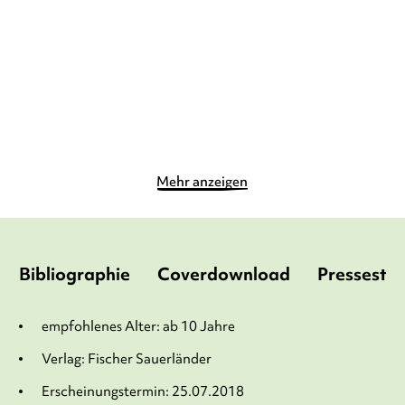
Gebundene Ausgabe
Gebundene Ausgabe
14,00
€
*
16,00
€
*
Merken
Merken
Mehr anzeigen
Bibliographie
Coverdownload
Pressesti
empfohlenes Alter: ab 10 Jahre
Verlag: Fischer Sauerländer
Erscheinungstermin: 25.07.2018