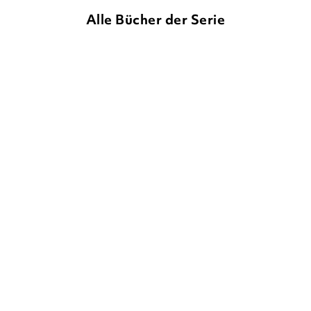
Alle Bücher der Serie
LIZ KESSLER
LIZ KESSLER
Emily Windsnap – Das
Emily Windsnap – Das
Geheimnis
Abenteuer