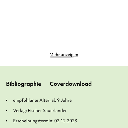
Gebundene Ausgabe
Gebundene Ausgabe
12,90
€
*
16,90
€
*
Merken
Merken
Mehr anzeigen
Bibliographie
Coverdownload
empfohlenes Alter: ab 9 Jahre
Verlag: Fischer Sauerländer
Erscheinungstermin: 02.12.2023