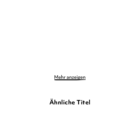
Wild Horses − Dem Glück
Wild Horses − Zusammen
entgegen
durch den St ...
Gebundene Ausgabe
Gebundene Ausgabe
13,00
€
*
12,00
€
*
Merken
Merken
Mehr anzeigen
Ähnliche Titel