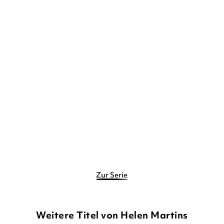
HELEN MARTINS
Horse Academy –
Schicksalhafte Bege ...
Gebundene Ausgabe
12,90
€
*
Merken
Zur Serie
Weitere Titel von Helen Martins