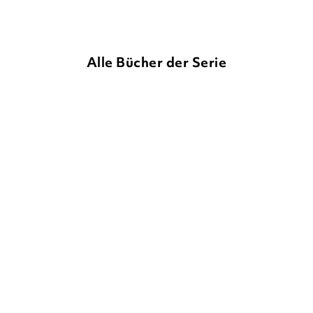
Alle Bücher der Serie
HANNELIESE SCHULZE
NINA
SUSANNA MOLL
HANNELIESE
PETRICK
...
SCHULZE
...