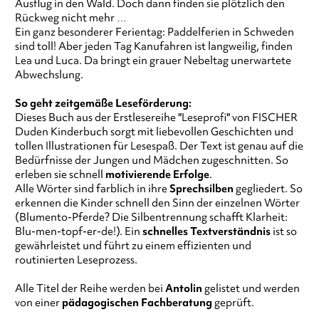
Ausflug in den Wald. Doch dann finden sie plötzlich den
Rückweg nicht mehr …
Ein ganz besonderer Ferientag: Paddelferien in Schweden
sind toll! Aber jeden Tag Kanufahren ist langweilig, finden
Lea und Luca. Da bringt ein grauer Nebeltag unerwartete
Abwechslung.
So geht zeitgemäße Leseförderung:
Dieses Buch aus der Erstlesereihe "Leseprofi" von FISCHER
Duden Kinderbuch sorgt mit liebevollen Geschichten und
tollen Illustrationen für Lesespaß. Der Text ist genau auf die
Bedürfnisse der Jungen und Mädchen zugeschnitten. So
erleben sie schnell
motivierende Erfolge
.
Alle Wörter sind farblich in ihre
Sprechsilben
gegliedert. So
erkennen die Kinder schnell den Sinn der einzelnen Wörter
(Blumento-Pferde? Die Silbentrennung schafft Klarheit:
Blu-men-topf-er-de!). Ein
schnelles Textverständnis
ist so
gewährleistet und führt zu einem effizienten und
routinierten Leseprozess.
Alle Titel der Reihe werden bei
Antolin
gelistet und werden
von einer
pädagogischen Fachberatung
geprüft.