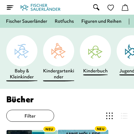
Fischer Sauerländer
Rotfuchs
Figuren und Reihen
Baby &
Kindergartenki
Kinderbuch
Jugen
Kleinkinder
nder
Bücher
Filter
NEU
NEU