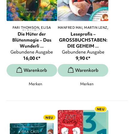
PARI THOMSON
ELISA
MANFRED MAI
MARTIN LENZ
,
PAGANELLI
...
Die Hüter der
Leseprofis –
Blütenmagie – Das
GROSSBUCHSTABEN:
Wunderli ...
DIE GEHEIM ...
Gebundene Ausgabe
Gebundene Ausgabe
16,00
€
*
9,90
€
*
Merken
Merken
NEU
NEU