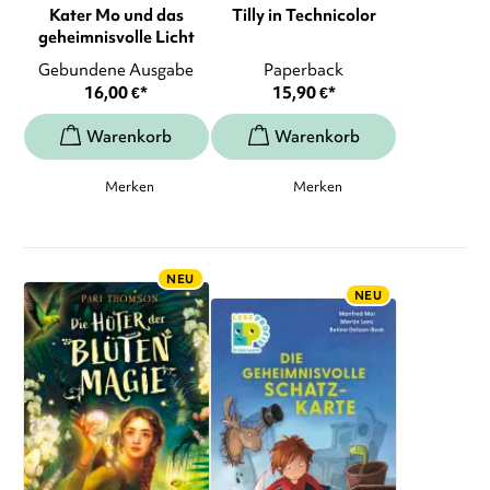
Kater Mo und das
Tilly in Technicolor
geheimnisvolle Licht
Gebundene Ausgabe
Paperback
16,00
€
*
15,90
€
*
Merken
Merken
NEU
NEU