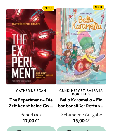
NEU
NEU
CATHERINE EGAN
GUNDI HERGET
BARBARA
KORTHUES
The Experiment – Die
Bella Karamella – Ein
Zeit kennt keine Gn ...
bonbonsüßer Rettun ...
Paperback
Gebundene Ausgabe
17,00
€
*
15,00
€
*