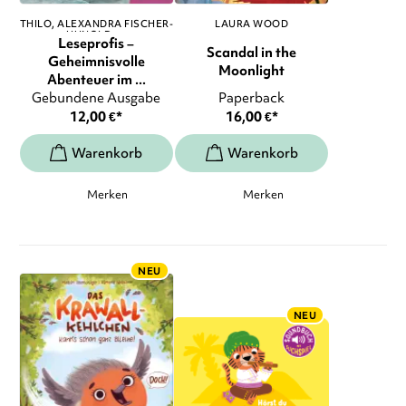
THILO
ALEXANDRA FISCHER-
LAURA WOOD
HUNOLD
, ...
Leseprofis –
Scandal in the
Geheimnisvolle
Moonlight
Abenteuer im ...
Gebundene Ausgabe
Paperback
12,00
€
*
16,00
€
*
Merken
Merken
NEU
NEU