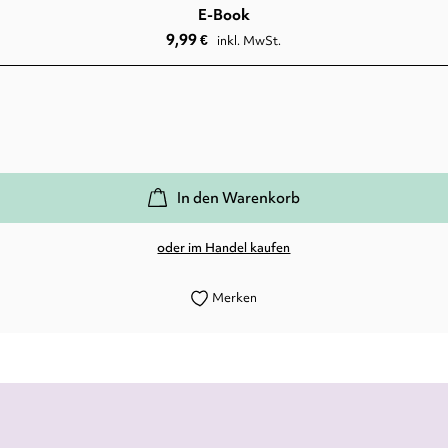
E-Book
9,99
€
inkl. MwSt.
In den Warenkorb
oder im Handel kaufen
Merken
ntisch. Ein wunderbarer Abschlussband, der einfa