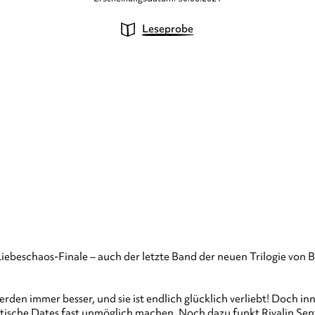
Leseprobe
beschaos-Finale – auch der letzte Band der neuen Trilogie von Be
werden immer besser, und sie ist endlich glücklich verliebt! Doch i
ische Dates fast unmöglich machen. Noch dazu funkt Rivalin Sen