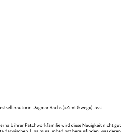
stsellerautorin Dagmar Bachs (»Zimt & weg«) lässt
nnerhalb ihrer Patchworkfamilie wird diese Neuigkeit nicht gut
ta dazwischen. Lina muss unbedingt herausfinden, was deren