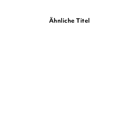
Ähnliche Titel
ANJA TUCKERMANN
ANNABELLE VON SPERBER
Damals in der Rosenstraße