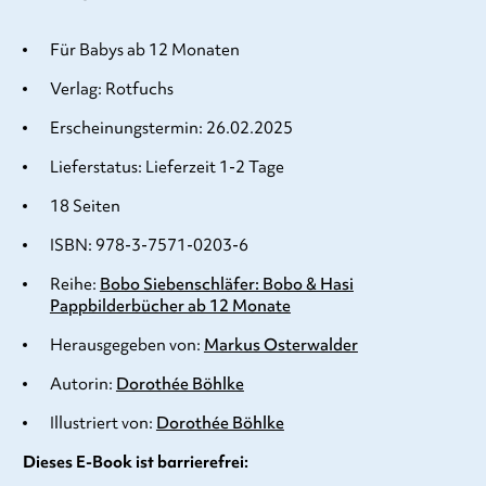
Für Babys ab 12 Monaten
Verlag: Rotfuchs
Erscheinungstermin: 26.02.2025
Lieferstatus: Lieferzeit 1-2 Tage
18 Seiten
ISBN: 978-3-7571-0203-6
Reihe:
Bobo Siebenschläfer: Bobo & Hasi
Pappbilderbücher ab 12 Monate
Herausgegeben von:
Markus Osterwalder
Autorin:
Dorothée Böhlke
Illustriert von:
Dorothée Böhlke
Dieses E-Book ist barrierefrei: