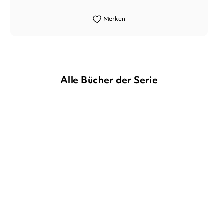
Merken
Alle Bücher der Serie
DOROTHÉE BÖHLKE
MARKUS
DOROTHÉE BÖHLKE
MARKUS
OSTERWALDER
OSTERWALDER