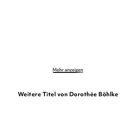
Bobo & Hasi auf dem
Bobo & Hasi auf der
Bauernhof
Baustelle
Pappbilderbuch
Pappbilderbuch
7,00
€
*
7,00
€
*
Merken
Merken
Mehr anzeigen
Weitere Titel von Dorothée Böhlke
BALD