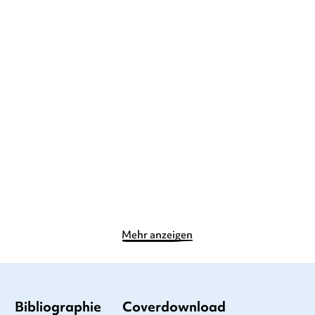
MARION BILLET
Kennst du das? Auf der
Hörst du die Musik aus
Baustelle
aller Welt?
Pappbilderbuch
Pappbilderbuch
7,90
€
*
14,00
€
*
Merken
Merken
Mehr anzeigen
Bibliographie
Coverdownload