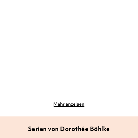
MARKUS OSTERWALDER
DOROTHÉE BÖHLKE
MARKUS
SUSANNA MOLL
...
OSTERWALDER
Bobo Siebenschläfer: So
Bobo & Hasi suchen den
schön ist d ...
Frühling
Gebundene Ausgabe
Pappbilderbuch
13,90
€
*
8,90
€
*
Im Handel kaufen
Merken
Merken
Mehr anzeigen
Serien von Dorothée Böhlke