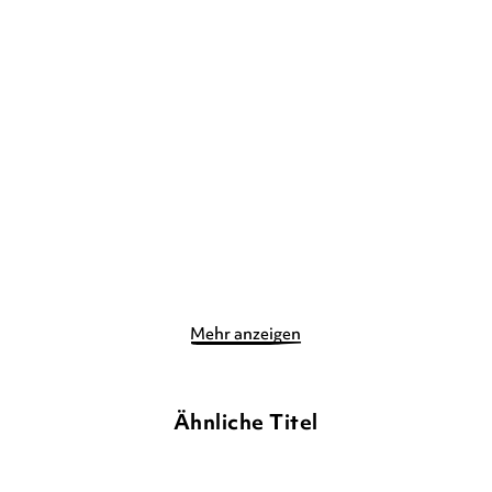
NASTJA HOLTFRETER
NASTJA HOLTFRETER
10 lustige Pinguine
Mein kunterbunter
Tieratlas
Pappbilderbuch
Pappbilderbuch
8,99
€
*
12,00
€
*
Merken
Merken
Mehr anzeigen
Ähnliche Titel