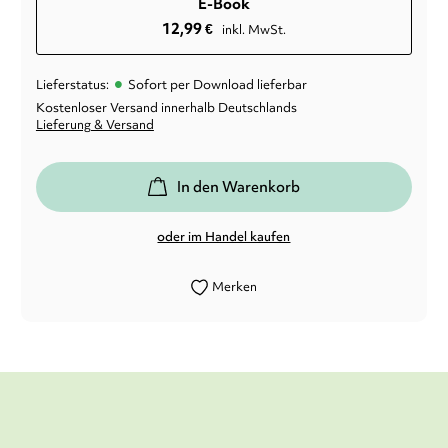
E-Book
12,99
€
inkl. MwSt.
•
Lieferstatus:
Sofort per Download lieferbar
Kostenloser Versand innerhalb Deutschlands
Lieferung & Versand
In den Warenkorb
oder im Handel kaufen
Merken
Humorvoll, märchenhaft und mit ganz viel
Weihnachtsflair und wunderschönen