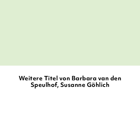
Zeichnungen- ein Buchadventskalender
A
mit 24 Kapiteln- vollste
eihnachtsbuchleseempfehlung.
Lovelybooks, 07. November 2016
Weitere Titel von Barbara van den
Speulhof, Susanne Göhlich