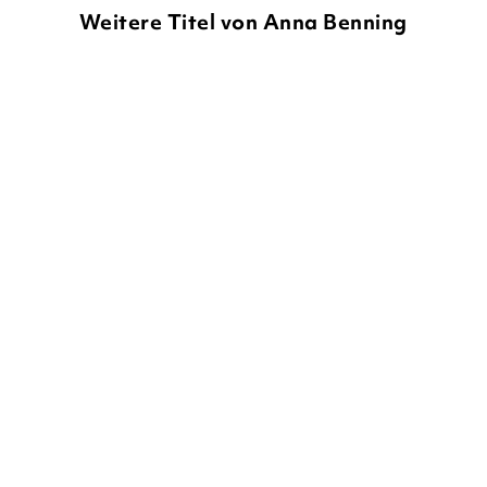
Weitere Titel von Anna Benning
ANNA BENNING
ANNA BENNING
To Break a God
Vortex Band 1-3 in einem
Bundle: De ...