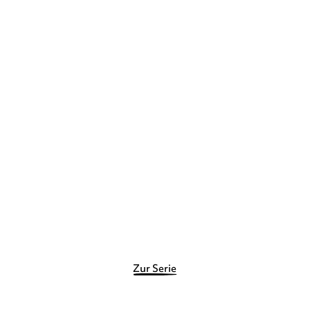
ANNA BENNING
Dark Sigils – Wen das
Schicksal bet ...
Taschenbuch
11,90
€
*
Merken
Zur Serie