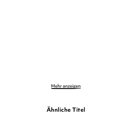
ANNA BENNING
ANNA BENNING
To Love a God
Dark Sigils – Wen das
Schicksal bet ...
Gebundene Ausgabe
Taschenbuch
21,90
€
*
11,90
€
*
Merken
Merken
Mehr anzeigen
Ähnliche Titel