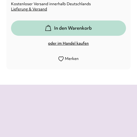
Kostenloser Versand innerhalb Deutschlands
Lieferung & Versand
In den Warenkorb
oder im Handel kaufen
Merken
Eine Story voller Action, Spannung und
Fluss - mit Feingefühl und Emotionen,
Humor und Charme: mal wieder ein
Highlight!