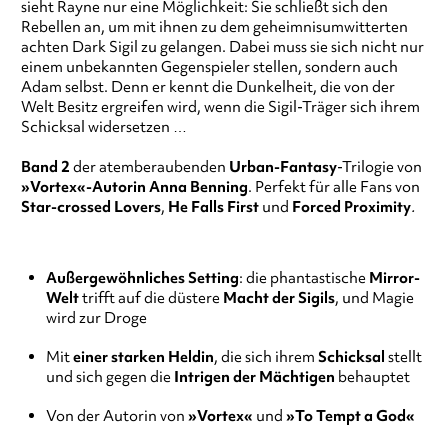
sieht Rayne nur eine Möglichkeit: Sie schließt sich den
Rebellen an, um mit ihnen zu dem geheimnisumwitterten
achten Dark Sigil zu gelangen. Dabei muss sie sich nicht nur
einem unbekannten Gegenspieler stellen, sondern auch
Adam selbst. Denn er kennt die Dunkelheit, die von der
Welt Besitz ergreifen wird, wenn die Sigil-Träger sich ihrem
Schicksal widersetzen …
Band 2
der atemberaubenden
Urban-Fantasy
-Trilogie von
»Vortex«-Autorin Anna Benning
. Perfekt für alle Fans von
Star-crossed Lovers
,
He Falls First
und
Forced Proximity
.
Außergewöhnliches Setting
: die phantastische
Mirror-
Welt
trifft auf die düstere
Macht der Sigils
, und Magie
wird zur Droge
Mit
einer starken Heldin
, die sich ihrem
Schicksal
stellt
und sich gegen die
Intrigen der Mächtigen
behauptet
Von der Autorin von
»Vortex«
und
»To Tempt a God«