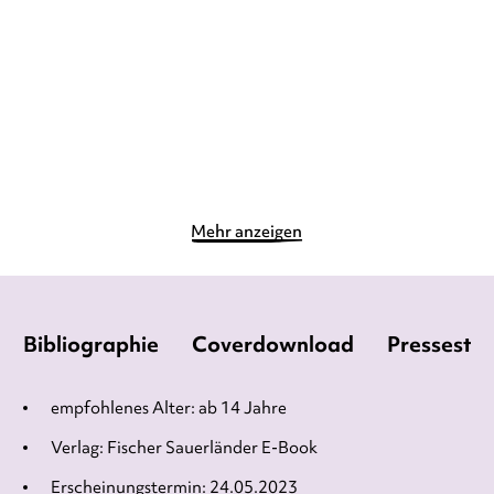
Paperback
Gebundene Ausgabe
14,90
€
*
19,90
€
*
Merken
Merken
Mehr anzeigen
Bibliographie
Coverdownload
Pressesti
empfohlenes Alter: ab 14 Jahre
Verlag: Fischer Sauerländer E-Book
Erscheinungstermin: 24.05.2023