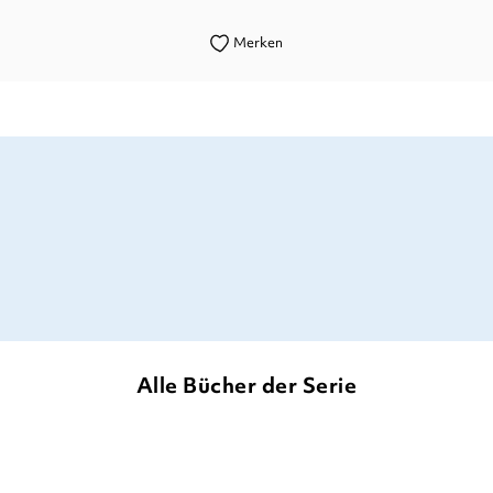
Merken
tionen und kurze Reime, perfekt für die Allerklei
laras_potpourri, 01. März 2023
Alle Bücher der Serie