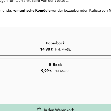
ogen fühlt, erfährt Saint von der Wette …
rmende,
romantische Komödie
vor der bezaubernden Kulisse von
N
Paperback
14,90
€
inkl. MwSt.
E-Book
9,99
€
inkl. MwSt.
In den Warenkorb